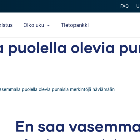
FAQ
U
kistus
Oikoluku
Tietopankki
puolella olevia pu
asemmalla puolella olevia punaisia merkintöjä häviämään
En saa vasemmal