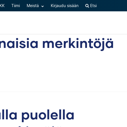
KK
Tiimi
Meistä
Kirjaudu sisään
Etsi
naisia merkintöjä
la puolella