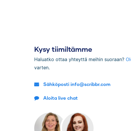
Kysy tiimiltämme
Haluatko ottaa yhteyttä meihin suoraan?
O
varten.
Sähköposti info@scribbr.com
Aloita live chat