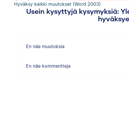
Hyväksy kaikki muutokset (Word 2003)
Usein kysyttyjä kysymyksiä: Y
hyväksye
En näe muutoksia
En näe kommentteja