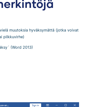
merkintöjä
n vielä muutoksia hyväksymättä (jotka voivat
ai pilkkuvirhe)
väksy´ (Word 2013)