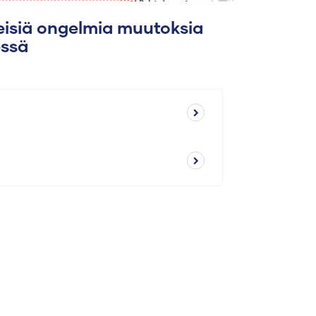
leisiä ongelmia muutoksia
ssä