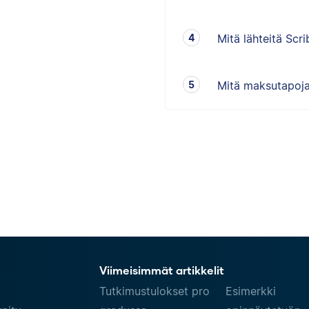
Mitä lähteitä Scri
Mitä maksutapoja
Viimeisimmät artikkelit
Tutkimustulokset pro
Esimerkki