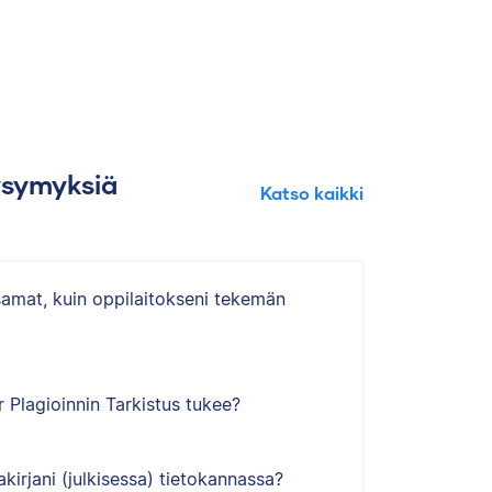
ysymyksiä
Katso kaikki
samat, kuin oppilaitokseni tekemän
r Plagioinnin Tarkistus tukee?
kirjani (julkisessa) tietokannassa?