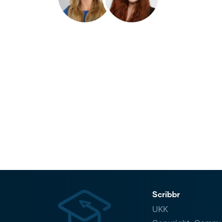
Scribbr
UKK