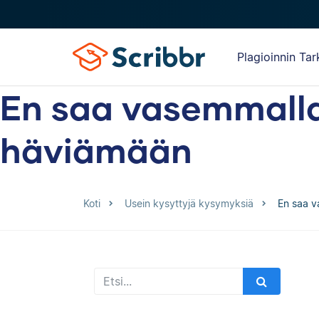
Plagioinnin Tar
En saa vasemmalla 
häviämään
Koti
Usein kysyttyjä kysymyksiä
En saa v