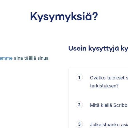
Kysymyksiä?
Usein kysyttyjä k
lemme
aina täällä sinua
Ovatko tulokset 
tarkistuksen?
Mitä kieliä Scribb
Julkaistaanko asia