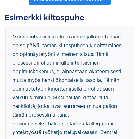
Esimerkki kiitospuhe
Monen intensiivisen kuukauden jälkeen tänään
on se päivä: tämän kiitospuheen kirjoittaminen
on opinnäytetyöni viimeinen silaus. Tämä
prosessi on ollut minulle intensiivinen
oppimuskokemus, ei ainoastaan akateemisesti,
mutta myös henkilökohtaisella tasolla. Tämän
opinnäytetyön kirjoittamisella on ollut suuri
vaikutus minuun. Siksi haluan kiittää niitä
henkilöitä, jotka ovat auttaneet minua paljon
tämän prosessin aikana.
Ensimmäiseksi haluaisin kiittää kollegoitani
yhteistyöstä työharjoittelupaikassani Central