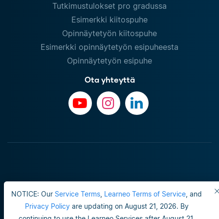
Tutkimustulokset pro gradussa
Esimerkki kiitospuhe
Opinnäytetyön kiitospuhe
Esimerkki opinnäytetyön esipuheesta
Opinnäytetyön esipuhe
Ota yhteyttä
NOTICE: Our
Service Terms
,
Learneo Terms of Service
, and
Privacy Policy
are updating on August 21, 2026. By
continuing to use the Learneo Services after August 21,