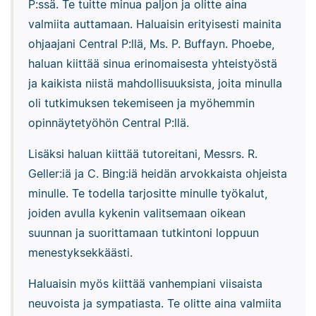
P:ssä. Te tuitte minua paljon ja olitte aina
valmiita auttamaan. Haluaisin erityisesti mainita
ohjaajani Central P:llä, Ms. P. Buffayn. Phoebe,
haluan kiittää sinua erinomaisesta yhteistyöstä
ja kaikista niistä mahdollisuuksista, joita minulla
oli tutkimuksen tekemiseen ja myöhemmin
opinnäytetyöhön Central P:llä.
Lisäksi haluan kiittää tutoreitani, Messrs. R.
Geller:iä ja C. Bing:iä heidän arvokkaista ohjeista
minulle. Te todella tarjositte minulle työkalut,
joiden avulla kykenin valitsemaan oikean
suunnan ja suorittamaan tutkintoni loppuun
menestyksekkäästi.
Haluaisin myös kiittää vanhempiani viisaista
neuvoista ja sympatiasta. Te olitte aina valmiita