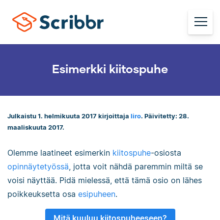
Esimerkki kiitospuhe
Julkaistu 1. helmikuuta 2017 kirjoittaja
Iiro
. Päivitetty: 28.
maaliskuuta 2017.
Olemme laatineet esimerkin
kiitospuhe
-osiosta
opinnäytetyössä
, jotta voit nähdä paremmin miltä se
voisi näyttää. Pidä mielessä, että tämä osio on lähes
poikkeuksetta osa
esipuheen
.
Mitä kuuluu kiitospuheeseen?