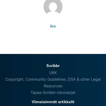
Iiro
Scribbr
UKK
Copyright, Community Guidelines, DSA & other Legal
Resources
Tapaa Scribbr-oikolukijat
Viimeisimmät artikkelit