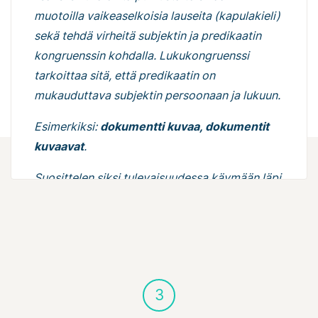
muotoilla vaikeaselkoisia lauseita (kapulakieli)
sekä tehdä virheitä subjektin ja predikaatin
kongruenssin kohdalla. Lukukongruenssi
tarkoittaa sitä, että predikaatin on
mukauduttava subjektin persoonaan ja lukuun.
Esimerkiksi:
dokumentti kuvaa, dokumentit
kuvaavat
.
Suosittelen siksi tulevaisuudessa käymään läpi
oman tekstisi vielä kerran sen valmistumisen
jälkeen ja tarkistamaan, että lauseen subjekti ja
predikaatti ovat samassa luvussa. Ei siis
esimerkiksi:
dokumentit kuvaa
.
Vaikeaselkoisten lauseiden kohdalla
3
puolestaan kannattaa pysähtyä miettimään,