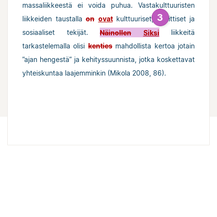
massaliikkeestä ei voida puhua. Vastakulttuuristen
3
liikkeiden taustalla
on
ovat
kulttuuriset, poliittiset ja
sosiaaliset tekijät.
Näinollen
Siksi
liikkeitä
tarkastelemalla olisi
kenties
mahdollista kertoa jotain
”ajan hengestä” ja kehityssuunnista, jotka koskettavat
yhteiskuntaa laajemminkin (Mikola 2008, 86).