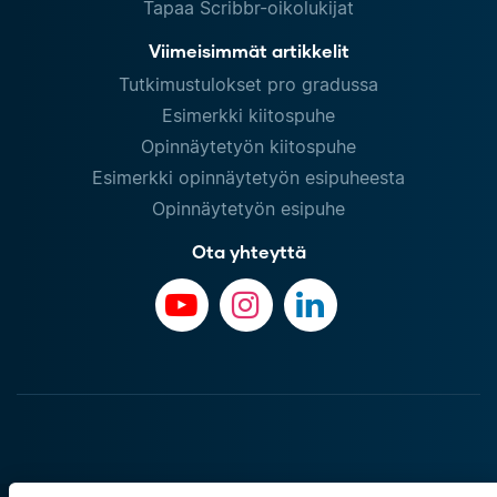
Tapaa Scribbr-oikolukijat
Viimeisimmät artikkelit
Tutkimustulokset pro gradussa
Esimerkki kiitospuhe
Opinnäytetyön kiitospuhe
Esimerkki opinnäytetyön esipuheesta
Opinnäytetyön esipuhe
Ota yhteyttä