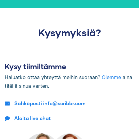
Toivottavasti näistä kommenteistani,
parannusehdotuksista ja vinkeistäni on apua
sinulle. Onnea ja menestystä opinnäytetyösi
Kysymyksiä?
viimeistelyyn!
Terveisin,
Minna
Kysy tiimiltämme
Haluatko ottaa yhteyttä meihin suoraan?
Olemme
aina
täällä sinua varten.
Sähköposti info@scribbr.com
Aloita live chat