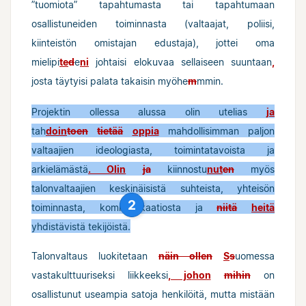
”tuomiota” tapahtumasta tai tapahtumaan
osallistuneiden toiminnasta (valtaajat, poliisi,
kiinteistön omistajan edustaja), jottei oma
mielipi
te
d
e
ni
johtaisi elokuvaa sellaiseen suuntaan
,
josta täytyisi palata takaisin myöhe
m
mmin.
Projektin ollessa alussa olin utelias
ja
tah
doin
toen
tietää
oppia
mahdollisimman paljon
valtaajien ideologiasta, toimintatavoista ja
arkielämästä
. Olin
ja
kiinnostu
nut
en
myös
talonvaltaajien keskinäisistä suhteista, yhteisön
2
toiminnasta, kommunikaatiosta ja
niitä
heitä
yhdistävistä tekijöistä.
Talonvaltaus luokitetaan
näin ollen
S
s
uomessa
vastakulttuuriseksi liikkeeksi
, johon
mihin
on
osallistunut useampia satoja henkilöitä, mutta mistään