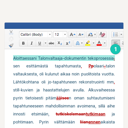
1
Aloittaessani Talonvaltaaja-dokumentin tekoprosessia
,
sen esittämästä tapahtumasta
,
P
p
olaari
–
talon
valtauksesta, oli kulunut aikaa noin puolitoista vuotta.
Lähtökohtana oli jo-tapahtuneen rekonstruointi mm
.
still-kuvien ja haastattelujen avulla. Alkuvaiheessa
pyrin tietoisesti pitäm
ää
isee
n oman suhtautumiseni
tapahtuneeseen mahdollisimman avoimena, sillä aihe
innosti etsimään,
tutkiskelemaan
tutkimaan
ja
pohtimaan. Pyrin välttämään
liian
ennen
aikaista