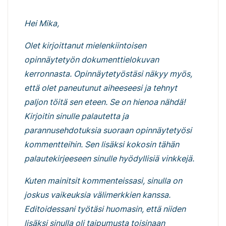
Hei Mika,
Olet kirjoittanut mielenkiintoisen
opinnäytetyön dokumenttielokuvan
kerronnasta. Opinnäytetyöstäsi näkyy myös,
että olet paneutunut aiheeseesi ja tehnyt
paljon töitä sen eteen. Se on hienoa nähdä!
Kirjoitin sinulle palautetta ja
parannusehdotuksia suoraan opinnäytetyösi
kommentteihin. Sen lisäksi kokosin tähän
palautekirjeeseen sinulle hyödyllisiä vinkkejä.
Kuten mainitsit kommenteissasi, sinulla on
joskus vaikeuksia välimerkkien kanssa.
Editoidessani työtäsi huomasin, että niiden
lisäksi sinulla oli taipumusta toisinaan