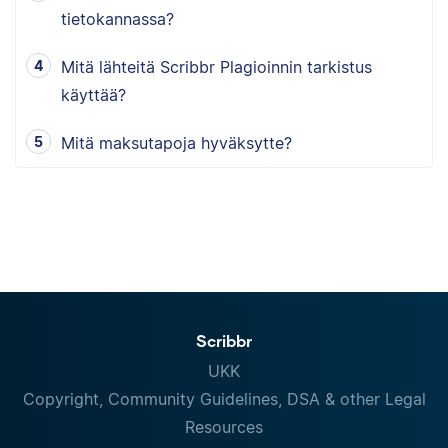
tietokannassa?
Mitä lähteitä Scribbr Plagioinnin tarkistus
käyttää?
Mitä maksutapoja hyväksytte?
Scribbr
UKK
Copyright, Community Guidelines, DSA & other Legal
Resources