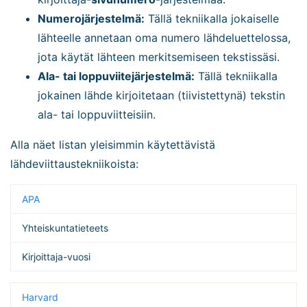
Numerojärjestelmä:
Tällä tekniikalla jokaiselle
lähteelle annetaan oma numero lähdeluettelossa,
jota käytät lähteen merkitsemiseen tekstissäsi.
Ala- tai loppuviitejärjestelmä:
Tällä tekniikalla
jokainen lähde kirjoitetaan (tiivistettynä) tekstin
ala- tai loppuviitteisiin.
Alla näet listan yleisimmin käytettävistä
lähdeviittaustekniikoista:
APA
Yhteiskuntatieteets
Kirjoittaja-vuosi
Harvard