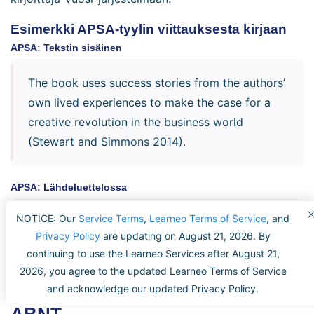
Esimerkki APSA-tyylin viittauksesta kirjaan
APSA: Tekstin sisäinen
The book uses success stories from the authors’
own lived experiences to make the case for a
creative revolution in the business world
(Stewart and Simmons 2014).
APSA: Lähdeluettelossa
NOTICE: Our
Service Terms
,
Learneo Terms of Service
, and
Stewart, Dave, and Mark Simmons. 2010.
The
Privacy Policy
are updating on August 21, 2026. By
Business Playground: Where Creativity and
continuing to use the Learneo Services after August 21,
Commerce Collide.
Berkeley: New Riders Press.
2026, you agree to the updated Learneo Terms of Service
and acknowledge our updated Privacy Policy.
ABNT