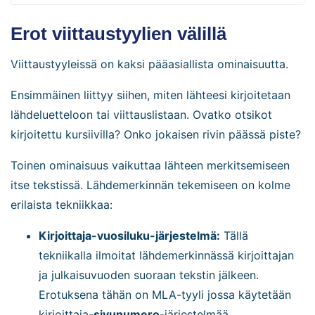
Erot viittaustyylien välillä
Viittaustyyleissä on kaksi pääasiallista ominaisuutta.
Ensimmäinen liittyy siihen, miten lähteesi kirjoitetaan
lähdeluetteloon tai viittauslistaan. Ovatko otsikot
kirjoitettu kursiivilla? Onko jokaisen rivin päässä piste?
Toinen ominaisuus vaikuttaa lähteen merkitsemiseen
itse tekstissä. Lähdemerkinnän tekemiseen on kolme
erilaista tekniikkaa:
Kirjoittaja-vuosiluku-järjestelmä:
Tällä
tekniikalla ilmoitat lähdemerkinnässä kirjoittajan
ja julkaisuvuoden suoraan tekstin jälkeen.
Erotuksena tähän on MLA-tyyli jossa käytetään
kirjoittaja-
sivunumero
-järjestelmää.