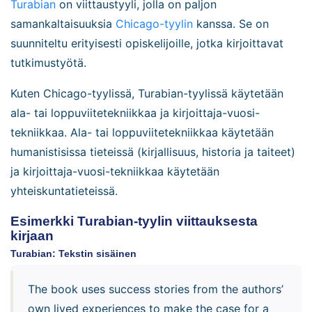
Turabian
on viittaustyyli, jolla on paljon
samankaltaisuuksia
Chicago-tyylin
kanssa. Se on
suunniteltu erityisesti opiskelijoille, jotka kirjoittavat
tutkimustyötä.
Kuten Chicago-tyylissä, Turabian-tyylissä käytetään
ala- tai loppuviitetekniikkaa ja kirjoittaja-vuosi-
tekniikkaa. Ala- tai loppuviitetekniikkaa käytetään
humanistisissa tieteissä (kirjallisuus, historia ja taiteet)
ja kirjoittaja-vuosi-tekniikkaa käytetään
yhteiskuntatieteissä.
Esimerkki Turabian-tyylin viittauksesta
kirjaan
Turabian: Tekstin sisäinen
The book uses success stories from the authors’
own lived experiences to make the case for a